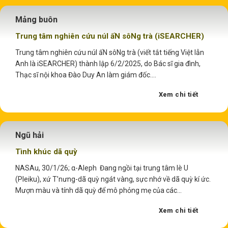
Mảng buôn
Trung tâm nghiên cứu núI ấN sôNg trà (iSEARCHER)
Trung tâm nghiên cứu núI ấN sôNg trà (viết tắt tiếng Việt lẫn
Anh là iSEARCHER) thành lập 6/2/2025, do Bác sĩ gia đình,
Thạc sĩ nội khoa Đào Duy An làm giám đốc....
Xem chi tiết
Ngũ hải
Tình khúc dã quỳ
NASAu, 30/1/26; α-Aleph Đang ngồi tại trung tâm lè U
(Pleiku), xứ T’nưng-dã quỳ ngát vàng, sực nhớ về dã quỳ kí ức.
Mượn màu và tính dã quỳ để mô phỏng mẹ của các...
Xem chi tiết