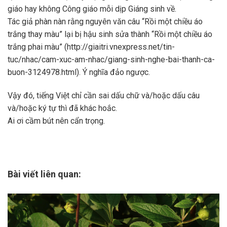
giáo hay không Công giáo mỗi dịp Giáng sinh về.
Tác giả phàn nàn rằng nguyên văn câu “Rồi một chiều áo
trắng thay màu” lại bị hậu sinh sửa thành “Rồi một chiều áo
trắng phai màu” (
http://giaitri.vnexpress.net/tin-
tuc/nhac/cam-xuc-am-nhac/giang-sinh-nghe-bai-thanh-ca-
buon-3124978.html
). Ý nghĩa đảo ngược.
Vậy đó, tiếng Việt chỉ cần sai dấu chữ và/hoặc dấu câu
và/hoặc ký tự thì đã khác hoắc.
Ai ơi cầm bút nên cẩn trọng.
Bài viết liên quan: