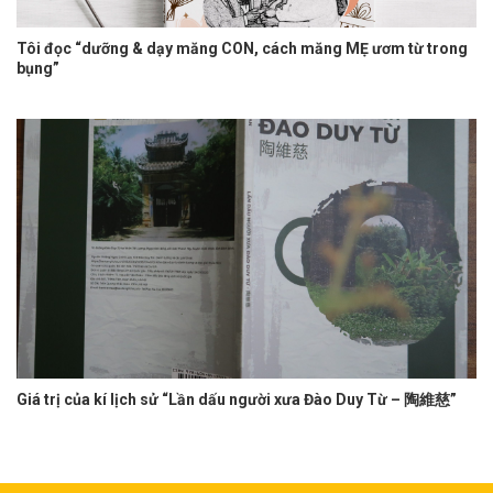
Tôi đọc “dưỡng & dạy măng CON, cách măng MẸ ươm từ trong
bụng”
Giá trị của kí lịch sử “Lần dấu người xưa Đào Duy Từ – 陶維慈”