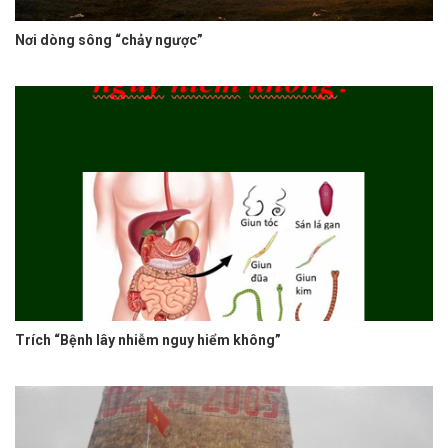
Nơi dòng sông “chảy ngược”
Trích “Bệnh lây nhiễm nguy hiểm không”